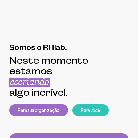
Somos o RHlab.
Neste momento
estamos
cocriando
algo incrível.
P
a
r
a
s
u
a
o
r
g
a
n
i
z
a
ç
ã
o
P
a
r
a
v
o
c
ê