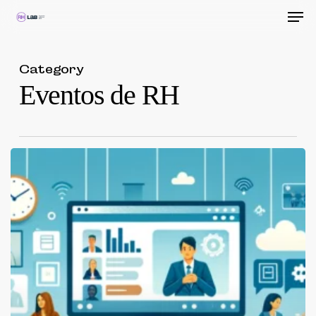
Men
Skip
to
Close
main
Menu
Category
content
Eventos de RH