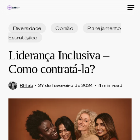
Men
Skip
to
Close
main
Diversidade
Opinião
Planejamento
Menu
content
Estratégico
Liderança Inclusiva –
Como contratá-la?
RHlab
27 de fevereiro de 2024
4 min read