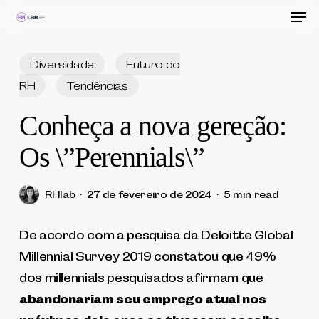
Men
Skip
to
Close
main
Diversidade
Futuro do
Menu
content
RH
Tendências
Conheça a nova gereção:
Os \”Perennials\”
RHlab
27 de fevereiro de 2024
5 min read
De acordo com a pesquisa da Deloitte Global
Millennial Survey 2019 constatou que 49%
dos millennials pesquisados ​​afirmam que
abandonariam seu emprego atual nos